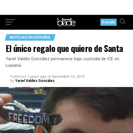
Donate
NOTICIAS EN ESPAÑOL
El único regalo que quiero de Santa
Yariel Valdés González permanece bajo custodia de ICE en
Luisiana
Published
7 years ago
on
December 10, 2019
By
Yariel Valdés González