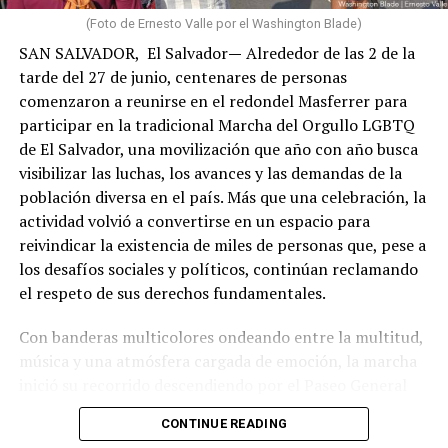
algunas de estas localidades registraron daños
(Foto de Ernesto Valle por el Washington Blade)
estructurales de menor magnitud que las zonas más
SAN SALVADOR, El Salvador
—
Alrededor de las 2 de la
devastadas, sus habitantes también vieron alterada su
tarde del 27 de junio, centenares de personas
vida cotidiana por la interrupción de servicios, las
comenzaron a reunirse en el redondel Masferrer para
dificultades de acceso y la profunda interdependencia
participar en la tradicional Marcha del Orgullo LGBTQ
social, económica y comunitaria que caracteriza a La
de El Salvador, una movilización que año con año busca
Guaira.
visibilizar las luchas, los avances y las demandas de la
población diversa en el país. Más que una celebración, la
Algunos miembros de mi comunidad también habían
actividad volvió a convertirse en un espacio para
fallecido. Entre ellos estaban dos hombres gays a
reivindicar la existencia de miles de personas que, pese a
quienes conocía. Sus nombres me recordaron que detrás
los desafíos sociales y políticos, continúan reclamando
de cada cifra existen historias, afectos y proyectos de
el respeto de sus derechos fundamentales.
vida. También me hicieron pensar en todas aquellas
personas cuyas vidas y muertes difícilmente ocuparán
Con banderas multicolores ondeando entre la multitud,
un titular, especialmente quienes durante años vivieron
música y una atmósfera cargada de emoción, la marcha
en los márgenes, con escasa visibilidad y sin el pleno
inició su recorrido descendiendo por el Paseo General
reconocimiento de su dignidad. Me recordaron, además,
Escalón, atravesando las Fuentes Beethoven y la plaza El
que las emergencias nunca afectan a todas las personas
CONTINUE READING
Salvador del Mundo hasta concluir en las inmediaciones
por igual y que quienes ya enfrentaban mayores