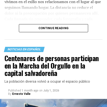
vivimos en el exilio nos relacionamos con el lugar al que
seguimos llamando hogar. La distancia no reduce el
dolor ni la preocupación por quienes permanecen allí.
Cada llamada sin responder, cada fotografía y cada
mensaje recuerdan que existen vínculos que sobreviven
CONTINUE READING
a las fronteras, al tiempo y a la propia migración.
Lo primero que hice fue llamar a mi familia en La Guaira.
Durante esos minutos comprendí, una vez más, que
NOTICIAS EN ESPAÑOL
también existen terremotos que se sienten desde el
Centenares de personas participan
exilio. La incertidumbre crece con cada llamada que no
en la Marcha del Orgullo en la
entra y con cada mensaje que permanece sin respuesta.
capital salvadoreña
La población diversa volvió a ocupar el espacio público
Published
1 month ago
on
July 1, 2026
By
Ernesto Valle