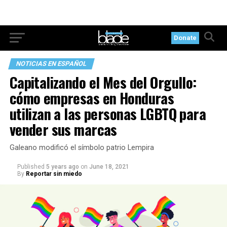
Donate
NOTICIAS EN ESPAÑOL
Capitalizando el Mes del Orgullo:
cómo empresas en Honduras
utilizan a las personas LGBTQ para
vender sus marcas
Galeano modificó el símbolo patrio Lempira
Published
5 years ago
on
June 18, 2021
By
Reportar sin miedo