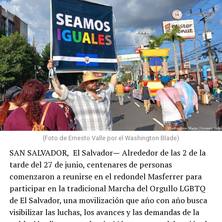
Cuando finalmente logré comunicarme, confirmé que
familiares y personas cercanas habían perdido sus
hogares, que distintas zonas de La Guaira enfrentaban
graves afectaciones y que comunidades como Carayaca,
El Junko y otros sectores del oeste del estado también
sufrían las consecuencias de los terremotos. Aunque
algunas de estas localidades registraron daños
(Foto de Ernesto Valle por el Washington Blade)
estructurales de menor magnitud que las zonas más
SAN SALVADOR, El Salvador
—
Alrededor de las 2 de la
devastadas, sus habitantes también vieron alterada su
tarde del 27 de junio, centenares de personas
vida cotidiana por la interrupción de servicios, las
comenzaron a reunirse en el redondel Masferrer para
dificultades de acceso y la profunda interdependencia
participar en la tradicional Marcha del Orgullo LGBTQ
social, económica y comunitaria que caracteriza a La
de El Salvador, una movilización que año con año busca
Guaira.
visibilizar las luchas, los avances y las demandas de la