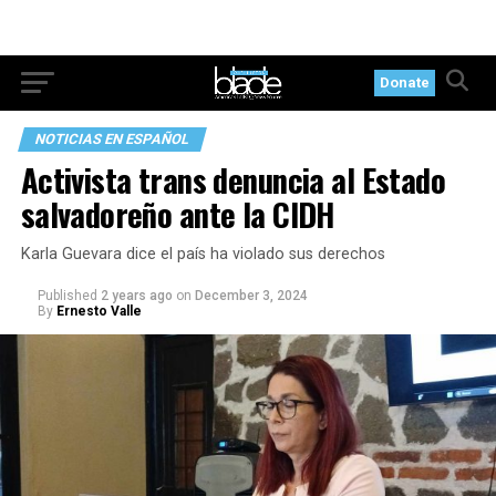
Donate
NOTICIAS EN ESPAÑOL
Activista trans denuncia al Estado
salvadoreño ante la CIDH
Karla Guevara dice el país ha violado sus derechos
Published
2 years ago
on
December 3, 2024
By
Ernesto Valle