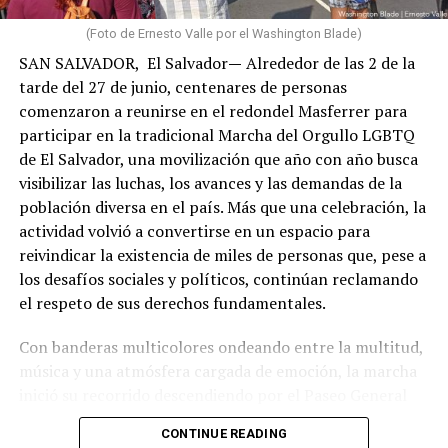
sufrían las consecuencias de los terremotos. Aunque
algunas de estas localidades registraron daños
(Foto de Ernesto Valle por el Washington Blade)
estructurales de menor magnitud que las zonas más
SAN SALVADOR, El Salvador
—
Alrededor de las 2 de la
devastadas, sus habitantes también vieron alterada su
tarde del 27 de junio, centenares de personas
vida cotidiana por la interrupción de servicios, las
comenzaron a reunirse en el redondel Masferrer para
dificultades de acceso y la profunda interdependencia
participar en la tradicional Marcha del Orgullo LGBTQ
social, económica y comunitaria que caracteriza a La
de El Salvador, una movilización que año con año busca
Guaira.
visibilizar las luchas, los avances y las demandas de la
población diversa en el país. Más que una celebración, la
Algunos miembros de mi comunidad también habían
actividad volvió a convertirse en un espacio para
fallecido. Entre ellos estaban dos hombres gays a
reivindicar la existencia de miles de personas que, pese a
quienes conocía. Sus nombres me recordaron que detrás
los desafíos sociales y políticos, continúan reclamando
de cada cifra existen historias, afectos y proyectos de
el respeto de sus derechos fundamentales.
vida. También me hicieron pensar en todas aquellas
personas cuyas vidas y muertes difícilmente ocuparán
Con banderas multicolores ondeando entre la multitud,
un titular, especialmente quienes durante años vivieron
música y una atmósfera cargada de emoción, la marcha
en los márgenes, con escasa visibilidad y sin el pleno
inició su recorrido descendiendo por el Paseo General
reconocimiento de su dignidad. Me recordaron, además,
Escalón, atravesando las Fuentes Beethoven y la plaza El
que las emergencias nunca afectan a todas las personas
CONTINUE READING
Salvador del Mundo hasta concluir en las inmediaciones