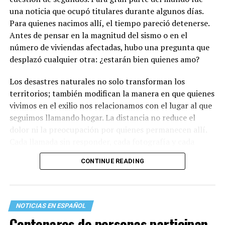
una noticia que ocupó titulares durante algunos días.
Para quienes nacimos allí, el tiempo pareció detenerse.
Antes de pensar en la magnitud del sismo o en el
número de viviendas afectadas, hubo una pregunta que
desplazó cualquier otra: ¿estarán bien quienes amo?
Los desastres naturales no solo transforman los
territorios; también modifican la manera en que quienes
vivimos en el exilio nos relacionamos con el lugar al que
seguimos llamando hogar. La distancia no reduce el
dolor ni la preocupación por quienes permanecen allí.
Cada llamada sin responder, cada fotografía y cada
mensaje recuerdan que existen vínculos que sobreviven
CONTINUE READING
a las fronteras, al tiempo y a la propia migración.
Lo primero que hice fue llamar a mi familia en La Guaira.
Durante esos minutos comprendí, una vez más, que
NOTICIAS EN ESPAÑOL
también existen terremotos que se sienten desde el
Centenares de personas participan
exilio. La incertidumbre crece con cada llamada que no