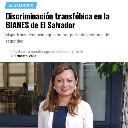
la comunidad LGBTQ y aliados que año con año
EL SALVADOR
encuentran en esta actividad una oportunidad para
Discriminación transfóbica en la
reafirmar su identidad y fortalecer los lazos
BIANES de El Salvador
comunitarios.
Mujer trans denuncia agresión por parte del personal de
seguridad
Published
10 months ago
on
October 21, 2025
By
Ernesto Valle
Más allá de una fiesta, los organizadores destacan que
“Mani Fiesta tu Orgullo” representa un acto político y
social de gran importancia, pues marca oficialmente el