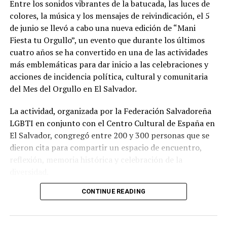
Entre los sonidos vibrantes de la batucada, las luces de
colores, la música y los mensajes de reivindicación, el 5
de junio se llevó a cabo una nueva edición de “Mani
Fiesta tu Orgullo”, un evento que durante los últimos
cuatro años se ha convertido en una de las actividades
más emblemáticas para dar inicio a las celebraciones y
acciones de incidencia política, cultural y comunitaria
del Mes del Orgullo en El Salvador.
La actividad, organizada por la Federación Salvadoreña
LGBTI en conjunto con el Centro Cultural de España en
El Salvador, congregó entre 200 y 300 personas que se
dieron cita para compartir un espacio de encuentro,
reflexión, memoria histórica y celebración de la
diversidad.
CONTINUE READING
Desde las 7 p.m. y hasta las 10 p.m., el recinto se
transformó en un punto de reunión para activistas,
artistas, organizaciones de la sociedad civil, personas de