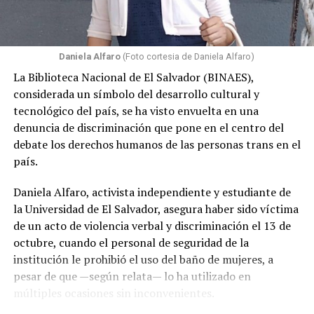
inicio de las actividades que diversas organizaciones
desarrollan durante junio y permite posicionar
públicamente las demandas, preocupaciones y
Daniela Alfaro
(Foto cortesia de Daniela Alfaro)
aspiraciones de la comunidad LGBTQ salvadoreña.
La Biblioteca Nacional de El Salvador (BINAES),
Cuatro años construyendo
considerada un símbolo del desarrollo cultural y
tecnológico del país, se ha visto envuelta en una
comunidad y visibilidad
denuncia de discriminación que pone en el centro del
debate los derechos humanos de las personas trans en el
La iniciativa nació hace cuatro años como una propuesta
país.
para abrir el Mes del Orgullo desde un espacio cultural,
inclusivo y accesible para todas las personas. Desde
Daniela Alfaro, activista independiente y estudiante de
entonces, la actividad ha evolucionado hasta convertirse
la Universidad de El Salvador, asegura haber sido víctima
en una referencia dentro de la agenda de junio,
de un acto de violencia verbal y discriminación el 13 de
permitiendo que organizaciones, activistas y miembros
octubre, cuando el personal de seguridad de la
de la comunidad encuentren un espacio para compartir
institución le prohibió el uso del baño de mujeres, a
experiencias, fortalecer alianzas y proyectar mensajes
pesar de que —según relata— lo ha utilizado en
de incidencia.
múltiples ocasiones sin inconvenientes.