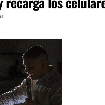
 recarga los celular
es’