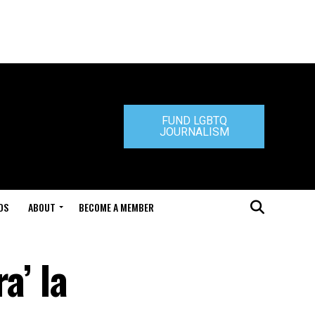
FUND LGBTQ
JOURNALISM
DS
ABOUT
BECOME A MEMBER
a’ la