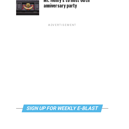
Mr. Henry’s to host 60th
anniversary party
ADVERTISEMENT
SIGN UP FOR WEEKLY E-BLAST