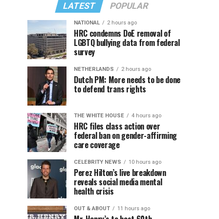
LATEST
POPULAR
NATIONAL
2 hours ago
HRC condemns DoE removal of
LGBTQ bullying data from federal
survey
NETHERLANDS
2 hours ago
Dutch PM: More needs to be done
to defend trans rights
THE WHITE HOUSE
4 hours ago
HRC files class action over
federal ban on gender-affirming
care coverage
CELEBRITY NEWS
10 hours ago
Perez Hilton’s live breakdown
reveals social media mental
health crisis
OUT & ABOUT
11 hours ago