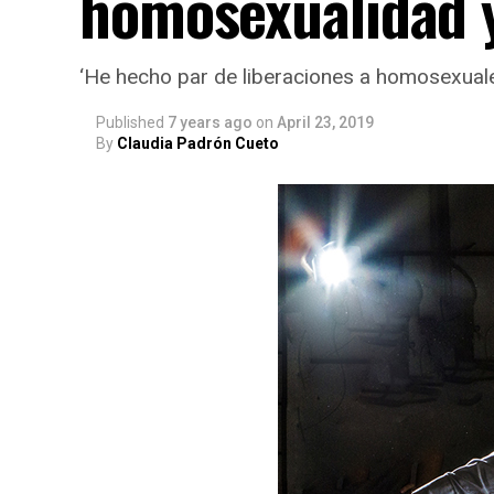
homosexualidad y
‘He hecho par de liberaciones a homosexual
Published
7 years ago
on
April 23, 2019
By
Claudia Padrón Cueto