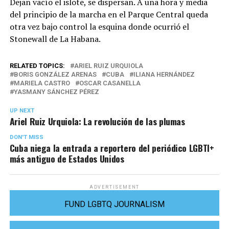
Dejan vacío el islote, se dispersan. A una hora y media
del principio de la marcha en el Parque Central queda
otra vez bajo control la esquina donde ocurrió el
Stonewall de La Habana.
RELATED TOPICS:
ARIEL RUIZ URQUIOLA
BORIS GONZÁLEZ ARENAS
CUBA
ILIANA HERNÁNDEZ
MARIELA CASTRO
OSCAR CASANELLA
YASMANY SÁNCHEZ PÉREZ
UP NEXT
Ariel Ruiz Urquiola: La revolución de las plumas
DON'T MISS
Cuba niega la entrada a reportero del periódico LGBTI+
más antiguo de Estados Unidos
ADVERTISEMENT
FUND LGBTQ JOURNALISM