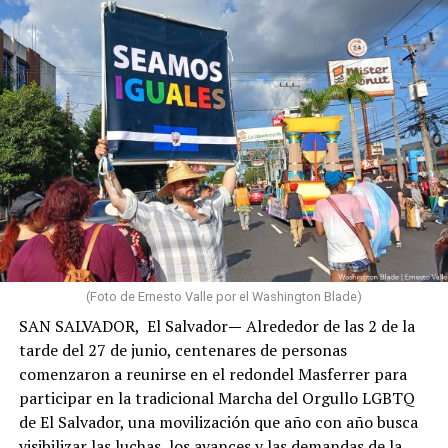
Cuando finalmente logré comunicarme, confirmé que
familiares y personas cercanas habían perdido sus
hogares, que distintas zonas de La Guaira enfrentaban
graves afectaciones y que comunidades como Carayaca,
El Junko y otros sectores del oeste del estado también
sufrían las consecuencias de los terremotos. Aunque
algunas de estas localidades registraron daños
(Foto de Ernesto Valle por el Washington Blade)
estructurales de menor magnitud que las zonas más
SAN SALVADOR, El Salvador
—
Alrededor de las 2 de la
devastadas, sus habitantes también vieron alterada su
tarde del 27 de junio, centenares de personas
vida cotidiana por la interrupción de servicios, las
comenzaron a reunirse en el redondel Masferrer para
dificultades de acceso y la profunda interdependencia
participar en la tradicional Marcha del Orgullo LGBTQ
social, económica y comunitaria que caracteriza a La
de El Salvador, una movilización que año con año busca
Guaira.
visibilizar las luchas, los avances y las demandas de la