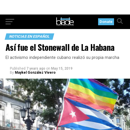
Donate
NOTICIAS EN ESPAÑOL
Así fue el Stonewall de La Habana
El activismo independiente cubano realizó su propia marcha
Published
7 years ago
on
May 15, 2019
By
Maykel González Vivero