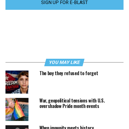
SIGN UP FOR E-BLAST
YOU MAY LIKE
The boy they refused to forget
War, geopolitical tensions with U.S.
overshadow Pride month events
When impunity meets history