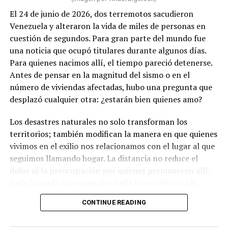
El 24 de junio de 2026, dos terremotos sacudieron
Venezuela y alteraron la vida de miles de personas en
cuestión de segundos. Para gran parte del mundo fue
una noticia que ocupó titulares durante algunos días.
Para quienes nacimos allí, el tiempo pareció detenerse.
Antes de pensar en la magnitud del sismo o en el
número de viviendas afectadas, hubo una pregunta que
desplazó cualquier otra: ¿estarán bien quienes amo?
Los desastres naturales no solo transforman los
territorios; también modifican la manera en que quienes
vivimos en el exilio nos relacionamos con el lugar al que
seguimos llamando hogar. La distancia no reduce el
dolor ni la preocupación por quienes permanecen allí.
Cada llamada sin responder, cada fotografía y cada
mensaje recuerdan que existen vínculos que sobreviven
CONTINUE READING
a las fronteras, al tiempo y a la propia migración.