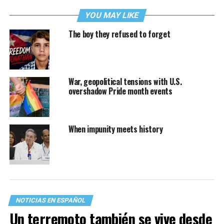
YOU MAY LIKE
The boy they refused to forget
War, geopolitical tensions with U.S.
overshadow Pride month events
When impunity meets history
NOTICIAS EN ESPAÑOL
Un terremoto también se vive desde