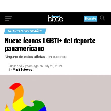
Donate
NOTICIAS EN ESPAÑOL
Nueve íconos LGBTI+ del deporte
panamericano
Ninguno de estos atletas son cubanos
Published
7 years ago
on
July 29, 2019
By
Mayli Estevez