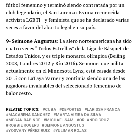
fútbol femenino y terminó siendo contratada por un
club legendario, el San Lorenzo. Es una reconocida
activista LGBTI+ y feminista que se ha declarado varias
veces a favor del aborto legal en su país.
9- Seimone Augustus:
La alero norteamericana ha sido
cuatro veces “Todos Estrellas” de la Liga de Básquet de
Estados Unidos, y es triple monarca olímpica (Beijing
2008, Londres 2012 y Río 2016). Seimone, que milita
actualmente en el Minnesota Lynx, está casada desde
2015 con LaTaya Varner y continúa siendo una de las
jugadoras invaluables del seleccionado femenino de
baloncesto.
RELATED TOPICS:
CUBA
DEPORTES
LARISSA FRANCA
MACARENA SÁNCHEZ
MARTA VIEIRA DA SILVA
MEGAN RAPINOE
MICHAEL SAM
ORLANDO CRUZ
ROBBIE ROGERS
SEIMONE ANGUSTUS
YOSVANY PÉREZ RUIZ
YULIMAR ROJAS