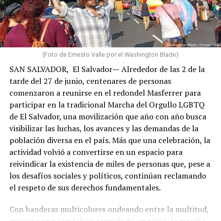
hogares, que distintas zonas de La Guaira enfrentaban
graves afectaciones y que comunidades como Carayaca,
El Junko y otros sectores del oeste del estado también
sufrían las consecuencias de los terremotos. Aunque
algunas de estas localidades registraron daños
(Foto de Ernesto Valle por el Washington Blade)
estructurales de menor magnitud que las zonas más
SAN SALVADOR, El Salvador
—
Alrededor de las 2 de la
devastadas, sus habitantes también vieron alterada su
tarde del 27 de junio, centenares de personas
vida cotidiana por la interrupción de servicios, las
comenzaron a reunirse en el redondel Masferrer para
dificultades de acceso y la profunda interdependencia
participar en la tradicional Marcha del Orgullo LGBTQ
social, económica y comunitaria que caracteriza a La
de El Salvador, una movilización que año con año busca
Guaira.
visibilizar las luchas, los avances y las demandas de la
población diversa en el país. Más que una celebración, la
Algunos miembros de mi comunidad también habían
actividad volvió a convertirse en un espacio para
fallecido. Entre ellos estaban dos hombres gays a
reivindicar la existencia de miles de personas que, pese a
quienes conocía. Sus nombres me recordaron que detrás
los desafíos sociales y políticos, continúan reclamando
de cada cifra existen historias, afectos y proyectos de
el respeto de sus derechos fundamentales.
vida. También me hicieron pensar en todas aquellas
personas cuyas vidas y muertes difícilmente ocuparán
Con banderas multicolores ondeando entre la multitud,
un titular, especialmente quienes durante años vivieron
música y una atmósfera cargada de emoción, la marcha