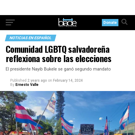
Donate
NOTICIAS EN ESPAÑOL
Comunidad LGBTQ salvadoreña
reflexiona sobre las elecciones
El presidente Nayib Bukele se ganó segundo mandato
Published
2 years ago
on
February 14, 2024
By
Ernesto Valle