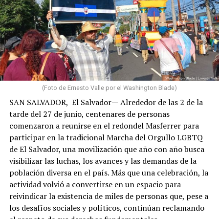
Cuando finalmente logré comunicarme, confirmé que
familiares y personas cercanas habían perdido sus
hogares, que distintas zonas de La Guaira enfrentaban
graves afectaciones y que comunidades como Carayaca,
El Junko y otros sectores del oeste del estado también
sufrían las consecuencias de los terremotos. Aunque
algunas de estas localidades registraron daños
(Foto de Ernesto Valle por el Washington Blade)
estructurales de menor magnitud que las zonas más
SAN SALVADOR, El Salvador
—
Alrededor de las 2 de la
devastadas, sus habitantes también vieron alterada su
tarde del 27 de junio, centenares de personas
vida cotidiana por la interrupción de servicios, las
comenzaron a reunirse en el redondel Masferrer para
dificultades de acceso y la profunda interdependencia
participar en la tradicional Marcha del Orgullo LGBTQ
social, económica y comunitaria que caracteriza a La
de El Salvador, una movilización que año con año busca
Guaira.
visibilizar las luchas, los avances y las demandas de la
población diversa en el país. Más que una celebración, la
Algunos miembros de mi comunidad también habían
actividad volvió a convertirse en un espacio para
fallecido. Entre ellos estaban dos hombres gays a
reivindicar la existencia de miles de personas que, pese a
quienes conocía. Sus nombres me recordaron que detrás
los desafíos sociales y políticos, continúan reclamando
de cada cifra existen historias, afectos y proyectos de