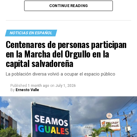
mensaje recuerdan que existen vínculos que sobreviven
CONTINUE READING
a las fronteras, al tiempo y a la propia migración.
Lo primero que hice fue llamar a mi familia en La Guaira.
Durante esos minutos comprendí, una vez más, que
NOTICIAS EN ESPAÑOL
también existen terremotos que se sienten desde el
Centenares de personas participan
exilio. La incertidumbre crece con cada llamada que no
en la Marcha del Orgullo en la
entra y con cada mensaje que permanece sin respuesta.
capital salvadoreña
La población diversa volvió a ocupar el espacio público
Published
1 month ago
on
July 1, 2026
By
Ernesto Valle