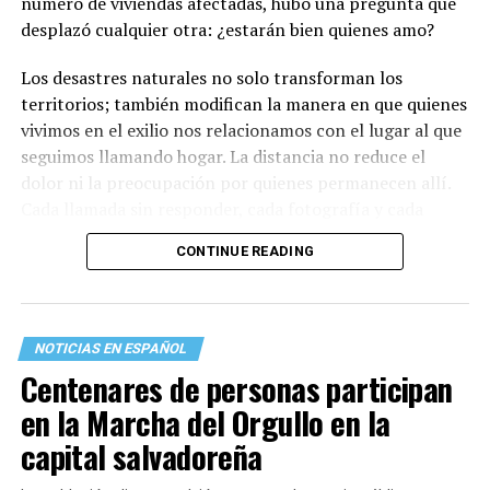
número de viviendas afectadas, hubo una pregunta que
desplazó cualquier otra: ¿estarán bien quienes amo?
Los desastres naturales no solo transforman los
territorios; también modifican la manera en que quienes
vivimos en el exilio nos relacionamos con el lugar al que
seguimos llamando hogar. La distancia no reduce el
dolor ni la preocupación por quienes permanecen allí.
Cada llamada sin responder, cada fotografía y cada
mensaje recuerdan que existen vínculos que sobreviven
CONTINUE READING
a las fronteras, al tiempo y a la propia migración.
Lo primero que hice fue llamar a mi familia en La Guaira.
Durante esos minutos comprendí, una vez más, que
NOTICIAS EN ESPAÑOL
también existen terremotos que se sienten desde el
Centenares de personas participan
exilio. La incertidumbre crece con cada llamada que no
en la Marcha del Orgullo en la
entra y con cada mensaje que permanece sin respuesta.
capital salvadoreña