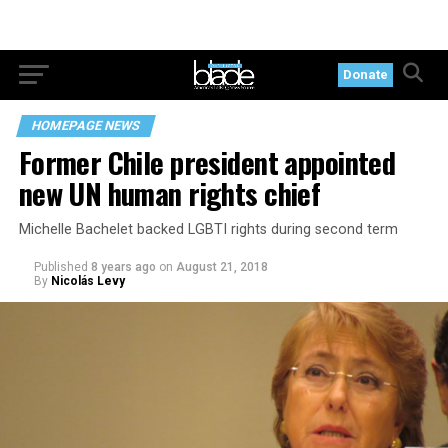
Donate
HOMEPAGE NEWS
Former Chile president appointed
new UN human rights chief
Michelle Bachelet backed LGBTI rights during second term
Published
8 years ago
on
August 21, 2018
By
Nicolás Levy