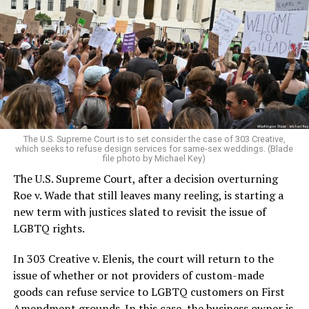
lesbians, white and Black queens, Christians and non-
Christians, and even early gender minorities could cast
aside the racism, sexism, and homophobia of the times
to find acceptance and companionship for a moment.
For regulars, the UpStairs Lounge was a miracle, a small
pocket of acceptance in a broader world where their
very identities were illegal.
The U.S. Supreme Court is to set consider the case of 303 Creative,
which seeks to refuse design services for same-sex weddings. (Blade
On the Sunday night of June 24, 1973, their voices were
file photo by Michael Key)
silenced in a murderous act of arson that claimed 32
The U.S. Supreme Court, after a decision overturning
lives and still stands as the deadliest fire in New Orleans
Roe v. Wade that still leaves many reeling, is starting a
history — and the worst mass killing of gays in 20th
new term with justices slated to revisit the issue of
century America.
LGBTQ rights.
As 13 fire companies struggled to douse the inferno,
In 303 Creative v. Elenis, the court will return to the
police refused to question the chief suspect, even
issue of whether or not providers of custom-made
though gay witnesses identified and brought the soot-
goods can refuse service to LGBTQ customers on First
covered man to officers idly standing by. This suspect,
Amendment grounds. In this case, the business owner is