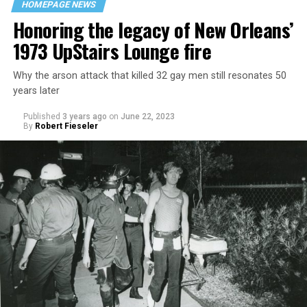
HOMEPAGE NEWS
Honoring the legacy of New Orleans’
1973 UpStairs Lounge fire
Why the arson attack that killed 32 gay men still resonates 50
years later
Published
3 years ago
on
June 22, 2023
By
Robert Fieseler