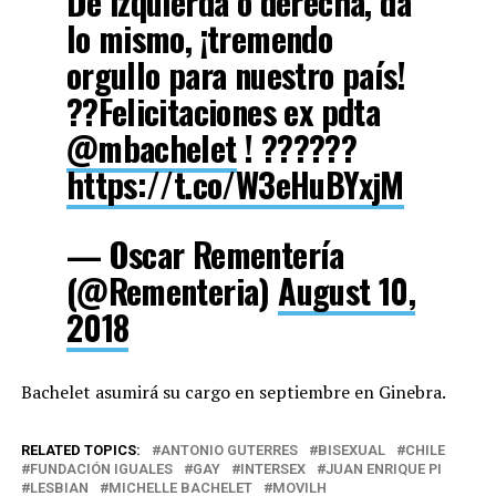
De izquierda o derecha, da
lo mismo, ¡tremendo
orgullo para nuestro país!
??Felicitaciones ex pdta
@mbachelet
! ??????
https://t.co/W3eHuBYxjM
— Oscar Rementería
(@Rementeria)
August 10,
2018
Bachelet asumirá su cargo en septiembre en Ginebra.
RELATED TOPICS:
ANTONIO GUTERRES
BISEXUAL
CHILE
FUNDACIÓN IGUALES
GAY
INTERSEX
JUAN ENRIQUE PI
LESBIAN
MICHELLE BACHELET
MOVILH