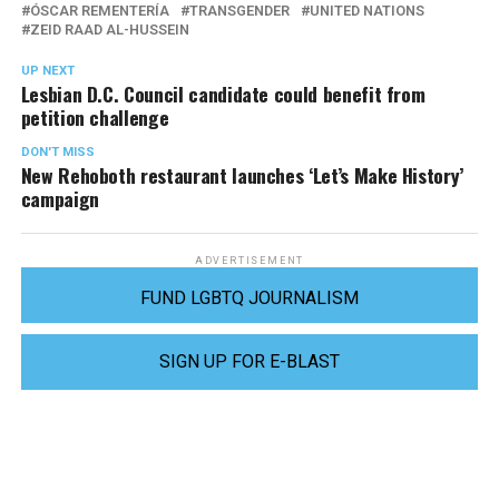
ÓSCAR REMENTERÍA
TRANSGENDER
UNITED NATIONS
ZEID RAAD AL-HUSSEIN
UP NEXT
Lesbian D.C. Council candidate could benefit from
petition challenge
DON'T MISS
New Rehoboth restaurant launches ‘Let’s Make History’
campaign
ADVERTISEMENT
FUND LGBTQ JOURNALISM
SIGN UP FOR E-BLAST