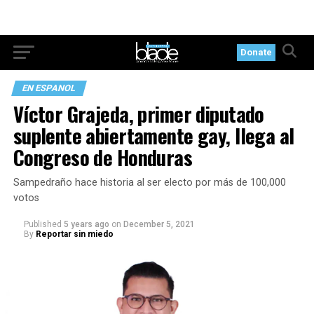
Donate
EN ESPANOL
Víctor Grajeda, primer diputado
suplente abiertamente gay, llega al
Congreso de Honduras
Sampedraño hace historia al ser electo por más de 100,000
votos
Published
5 years ago
on
December 5, 2021
By
Reportar sin miedo