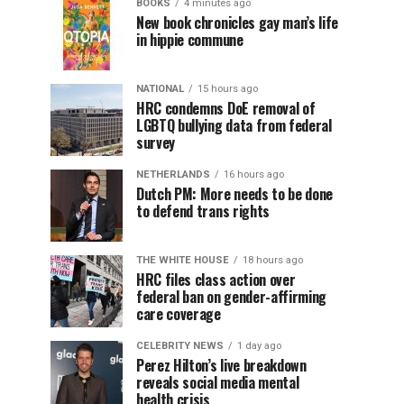
BOOKS
4 minutes ago
New book chronicles gay man’s life
in hippie commune
NATIONAL
15 hours ago
HRC condemns DoE removal of
LGBTQ bullying data from federal
survey
NETHERLANDS
16 hours ago
Dutch PM: More needs to be done
to defend trans rights
THE WHITE HOUSE
18 hours ago
HRC files class action over
federal ban on gender-affirming
care coverage
CELEBRITY NEWS
1 day ago
Perez Hilton’s live breakdown
reveals social media mental
health crisis