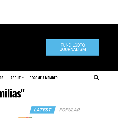
FUND LGBTQ
JOURNALISM
DS
ABOUT
BECOME A MEMBER
milias"
LATEST
POPULAR