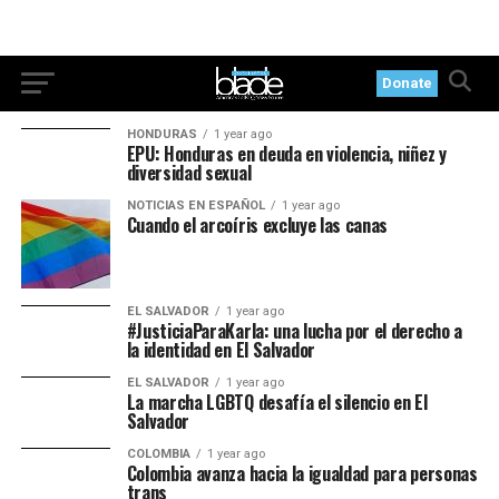
Donate
HONDURAS
1 year ago
EPU: Honduras en deuda en violencia, niñez y
diversidad sexual
NOTICIAS EN ESPAÑOL
1 year ago
Cuando el arcoíris excluye las canas
EL SALVADOR
1 year ago
#JusticiaParaKarla: una lucha por el derecho a
la identidad en El Salvador
EL SALVADOR
1 year ago
La marcha LGBTQ desafía el silencio en El
Salvador
COLOMBIA
1 year ago
Colombia avanza hacia la igualdad para personas
trans