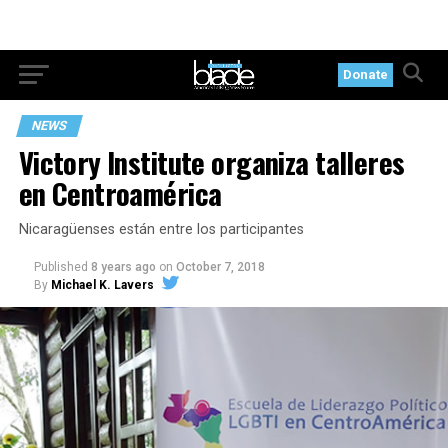
Donate
NEWS
Victory Institute organiza talleres
en Centroamérica
Nicaragüenses están entre los participantes
Published
8 years ago
on
October 7, 2018
By
Michael K. Lavers