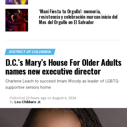
‘Mani Fiesta tu Orgullo’: memoria,
resistencia y celebración marcan inicio del
Mes del Orgullo en El Salvador
DISTRICT OF COLUMBIA
D.C.’s Mary’s House For Older Adults
names new executive director
Charlene Leach to succeed Imani Woody as leader of LGBTQ-
supportive seniors home
Published
22 hours ago
on
August 6, 2026
By
Lou Chibbaro Jr.