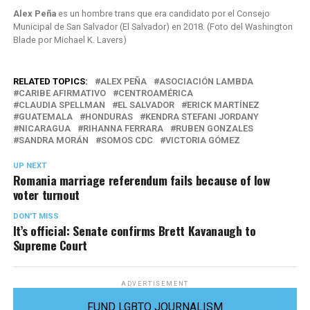
Alex Peña
es un hombre trans que era candidato por el Consejo
Municipal de San Salvador (El Salvador) en 2018. (Foto del Washington
Blade por Michael K. Lavers)
RELATED TOPICS:
ALEX PEÑA
ASOCIACIÓN LAMBDA
CARIBE AFIRMATIVO
CENTROAMÉRICA
CLAUDIA SPELLMAN
EL SALVADOR
ERICK MARTÍNEZ
GUATEMALA
HONDURAS
KENDRA STEFANI JORDANY
NICARAGUA
RIHANNA FERRARA
RUBEN GONZALES
SANDRA MORÁN
SOMOS CDC
VICTORIA GÓMEZ
UP NEXT
Romania marriage referendum fails because of low
voter turnout
DON'T MISS
It’s official: Senate confirms Brett Kavanaugh to
Supreme Court
ADVERTISEMENT
FUND LGBTQ JOURNALISM