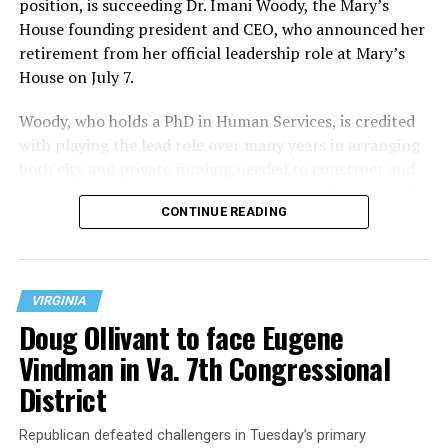
position, is succeeding Dr. Imani Woody, the Mary’s
House founding president and CEO, who announced her
retirement from her official leadership role at Mary’s
House on July 7.
Woody, who holds a PhD in Human Services, is credited
with playing the lead role over many years in arranging
both city and private funding needed to construct and
operate the Mary’s House three-story building located
CONTINUE READING
at 401 Anacostia Road, S.E., in the city’s Fort DuPont
neighborhood.
VIRGINIA
Doug Ollivant to face Eugene
Vindman in Va. 7th Congressional
District
Republican defeated challengers in Tuesday’s primary