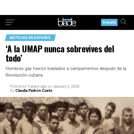
Donate
NOTICIAS EN ESPAÑOL
‘A la UMAP nunca sobrevives del
todo’
Hombres gay fueron traslados a campamentos después de la
Revolución cubana
Published
7 years ago
on
January 3, 2020
By
Claudia Padrón Cueto