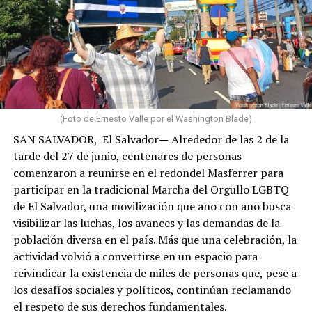
Cuando finalmente logré comunicarme, confirmé que
familiares y personas cercanas habían perdido sus
hogares, que distintas zonas de La Guaira enfrentaban
graves afectaciones y que comunidades como Carayaca,
El Junko y otros sectores del oeste del estado también
sufrían las consecuencias de los terremotos. Aunque
algunas de estas localidades registraron daños
(Foto de Ernesto Valle por el Washington Blade)
estructurales de menor magnitud que las zonas más
SAN SALVADOR, El Salvador
—
Alrededor de las 2 de la
devastadas, sus habitantes también vieron alterada su
tarde del 27 de junio, centenares de personas
vida cotidiana por la interrupción de servicios, las
comenzaron a reunirse en el redondel Masferrer para
dificultades de acceso y la profunda interdependencia
participar en la tradicional Marcha del Orgullo LGBTQ
social, económica y comunitaria que caracteriza a La
de El Salvador, una movilización que año con año busca
Guaira.
visibilizar las luchas, los avances y las demandas de la
población diversa en el país. Más que una celebración, la
Algunos miembros de mi comunidad también habían
actividad volvió a convertirse en un espacio para
fallecido. Entre ellos estaban dos hombres gays a
reivindicar la existencia de miles de personas que, pese a
quienes conocía. Sus nombres me recordaron que detrás
los desafíos sociales y políticos, continúan reclamando
de cada cifra existen historias, afectos y proyectos de
el respeto de sus derechos fundamentales.