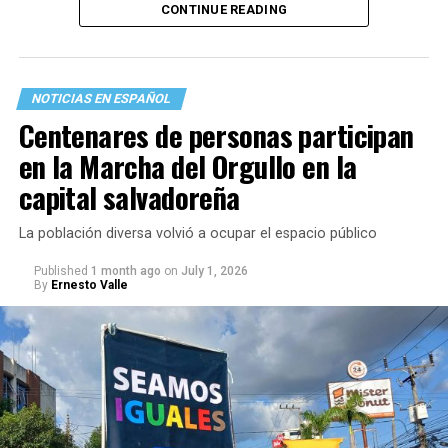
CONTINUE READING
a las fronteras, al tiempo y a la propia migración.
Lo primero que hice fue llamar a mi familia en La Guaira.
Durante esos minutos comprendí, una vez más, que
NOTICIAS EN ESPAÑOL
también existen terremotos que se sienten desde el
Centenares de personas participan
exilio. La incertidumbre crece con cada llamada que no
en la Marcha del Orgullo en la
entra y con cada mensaje que permanece sin respuesta.
capital salvadoreña
La población diversa volvió a ocupar el espacio público
Published
1 month ago
on
July 1, 2026
By
Ernesto Valle