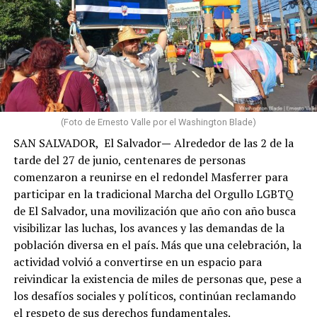
Cuando finalmente logré comunicarme, confirmé que
familiares y personas cercanas habían perdido sus
hogares, que distintas zonas de La Guaira enfrentaban
graves afectaciones y que comunidades como Carayaca,
El Junko y otros sectores del oeste del estado también
sufrían las consecuencias de los terremotos. Aunque
algunas de estas localidades registraron daños
(Foto de Ernesto Valle por el Washington Blade)
estructurales de menor magnitud que las zonas más
SAN SALVADOR, El Salvador
—
Alrededor de las 2 de la
devastadas, sus habitantes también vieron alterada su
tarde del 27 de junio, centenares de personas
vida cotidiana por la interrupción de servicios, las
comenzaron a reunirse en el redondel Masferrer para
dificultades de acceso y la profunda interdependencia
participar en la tradicional Marcha del Orgullo LGBTQ
social, económica y comunitaria que caracteriza a La
de El Salvador, una movilización que año con año busca
Guaira.
visibilizar las luchas, los avances y las demandas de la
población diversa en el país. Más que una celebración, la
Algunos miembros de mi comunidad también habían
actividad volvió a convertirse en un espacio para
fallecido. Entre ellos estaban dos hombres gays a
reivindicar la existencia de miles de personas que, pese a
quienes conocía. Sus nombres me recordaron que detrás
los desafíos sociales y políticos, continúan reclamando
de cada cifra existen historias, afectos y proyectos de
el respeto de sus derechos fundamentales.