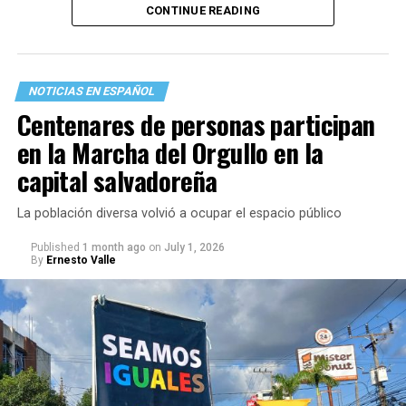
CONTINUE READING
a las fronteras, al tiempo y a la propia migración.
Lo primero que hice fue llamar a mi familia en La Guaira.
Durante esos minutos comprendí, una vez más, que
NOTICIAS EN ESPAÑOL
también existen terremotos que se sienten desde el
Centenares de personas participan
exilio. La incertidumbre crece con cada llamada que no
en la Marcha del Orgullo en la
entra y con cada mensaje que permanece sin respuesta.
capital salvadoreña
La población diversa volvió a ocupar el espacio público
Published
1 month ago
on
July 1, 2026
By
Ernesto Valle